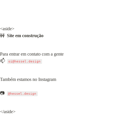
<aside>

🚧  
Site em construção
Para entrar em contato com a gente

📫  
oi@hessel.design
Também estamos no Instagram
📷  
@hessel.design
</aside>